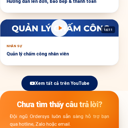
Hướng dẫn lên đơn, báo bếp & thanh toán
14:11
NHÂN SỰ
Quản lý chấm công nhân viên
Xem tất cả trên YouTube
Chưa tìm thấy câu trả lời?
Đội ngũ Ordersys luôn sẵn sàng hỗ trợ bạn
qua hotline, Zalo hoặc email.