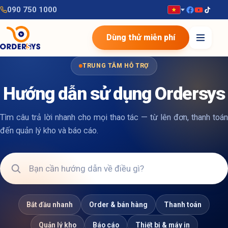
090 750 1000
Dùng thử miễn phí
TRUNG TÂM HỖ TRỢ
Hướng dẫn sử dụng Ordersys
Tìm câu trả lời nhanh cho mọi thao tác — từ lên đơn, thanh toán
đến quản lý kho và báo cáo.
Bắt đầu nhanh
Order & bán hàng
Thanh toán
Quản lý kho
Báo cáo
Thiết bị & máy in