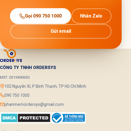
Gọi 090 750 1000
Nhắn Zalo
Gửi email
CÔNG TY TNHH ORDERSYS
MST: 0319490630
102 Nguyễn Xí, P Bình Thạnh, TP Hồ Chí Minh
090 750 1000
phanmemordersys@gmail.com