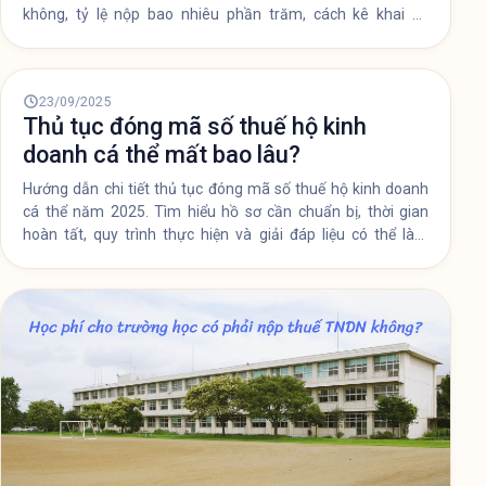
24/09/2025
Học phí cho trường học có phải nộp
thuế TNDN không?
Bài viết này Nasys Software sẽ làm rõ các quy định liên
quan đến việc nộp thuế TNDN đối với trường học có hay
không, tỷ lệ nộp bao nhiêu phần trăm, cách kê khai và
những lưu ý cần thiết.