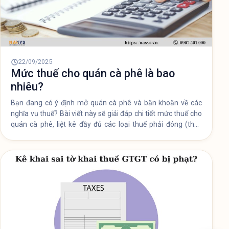
cá thể năm 2025. Tìm hiểu hồ sơ cần chuẩn bị, thời gian
hoàn tất, quy trình thực hiện và giải đáp liệu có thể làm
online được không.
23/09/2025
Kê khai sai tờ khai thuế GTGT có bị
phạt không?