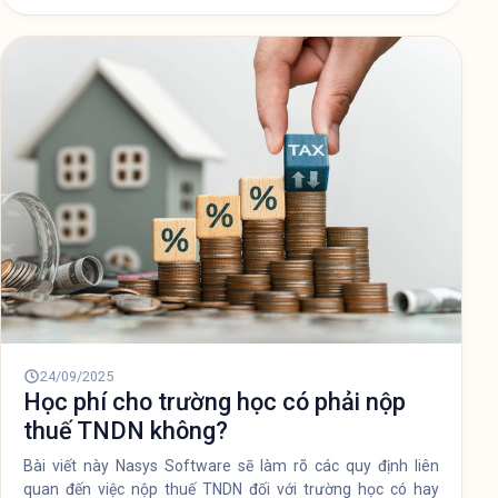
08/12/2025
Ngưỡng miễn thuế cho hộ kinh doanh
mới nhất từ Bộ Tài Chính
Thông tin mới nhất từ Bộ Tài chính đề xuất nâng ngưỡng
miễn thuế cho hộ kinh doanh lên 500 triệu đồng/năm (gấp 5
lần hiện hành).
26/11/2025
NASYS ORDER: Giải Pháp Hóa Đơn
Điện Tử Chuẩn Thông Tư Mới Nhất
2025
Phần mềm NASYS ORDER là giải pháp quản lý doanh
nghiệp tích hợp Hóa đơn điện tử theo Thông tư 78 hỗ trợ
chuyển đổi số nhanh chóng.