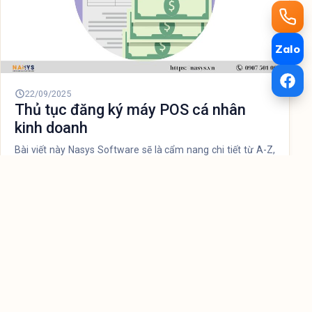
Bạn lo lắng về việc kê khai sai tờ khai thuế GTGT? Bài viết
này Nasys Software sẽ giải đáp chi tiết các mức phạt hành
chính, nguy cơ bị truy cứu hình sự (đi tù) và những lưu ý
quan trọng để bạn kê khai đúng và đủ, tránh rủi ro pháp lý
Zalo
không đáng có.
22/09/2025
Mức thuế cho quán cà phê là bao
nhiêu?