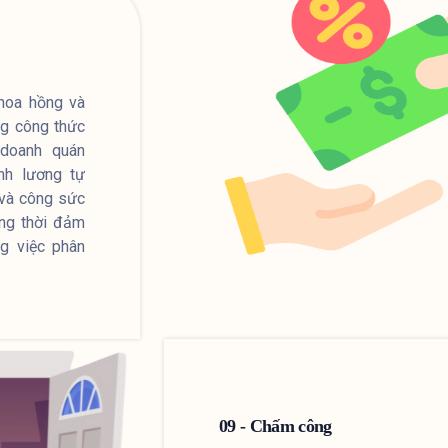
 hoa hồng và
ng công thức
 doanh quán
nh lương tự
 và công sức
ồng thời đảm
ng việc phân
09 - Chấm công