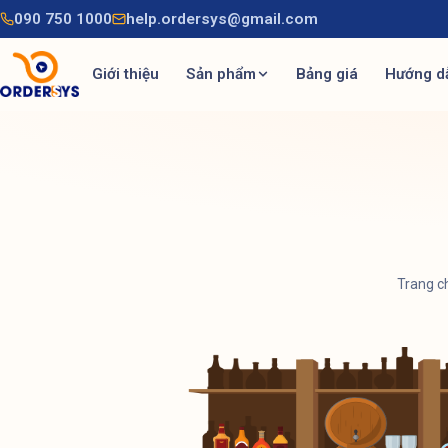
090 750 1000
help.ordersys@gmail.com
Giới thiệu
Sản phẩm
Bảng giá
Hướng d
Trang c