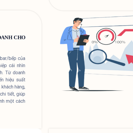
DOANH CHO
 bar/bếp của
iệp cái nhìn
nh. Từ doanh
ến hiệu suất
 khách hàng,
hi tiết, giúp
anh một cách