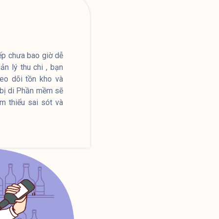
bếp chưa bao giờ dễ
n lý thu chi , bạn
eo dõi tồn kho và
t bị di Phần mềm sẽ
ảm thiểu sai sót và