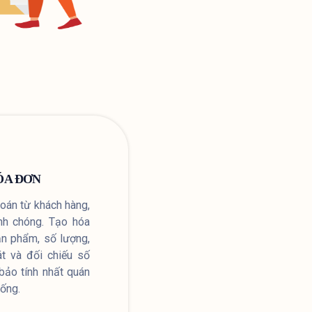
ÓA ĐƠN
toán từ khách hàng,
nh chóng. Tạo hóa
sản phẩm, số lượng,
át và đối chiếu số
bảo tính nhất quán
hống.