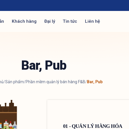
ẫn
Khách hàng
Đại lý
Tin tức
Liên hệ
Bar, Pub
hủ
/
Sản phẩm
/
Phần mềm quản lý bán hàng F&B
/
Bar, Pub
01 - QUẢN LÝ HÀNG HÓA