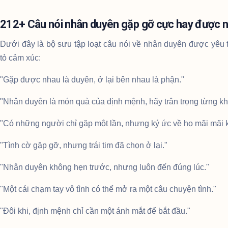
212+ Câu nói nhân duyên gặp gỡ cực hay được n
Dưới đây là bộ sưu tập loạt câu nói về nhân duyên được yêu 
tỏ cảm xúc:
"Gặp được nhau là duyên, ở lại bên nhau là phận."
"Nhân duyên là món quà của định mệnh, hãy trân trọng từng k
"Có những người chỉ gặp một lần, nhưng ký ức về họ mãi mãi 
"Tình cờ gặp gỡ, nhưng trái tim đã chọn ở lại."
"Nhân duyên không hẹn trước, nhưng luôn đến đúng lúc."
"Một cái chạm tay vô tình có thể mở ra một câu chuyện tình."
"Đôi khi, định mệnh chỉ cần một ánh mắt để bắt đầu."