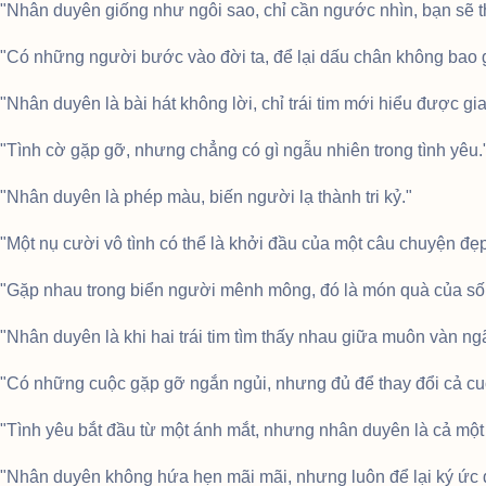
"Nhân duyên giống như ngôi sao, chỉ cần ngước nhìn, bạn sẽ t
"Có những người bước vào đời ta, để lại dấu chân không bao 
"Nhân duyên là bài hát không lời, chỉ trái tim mới hiểu được gia
"Tình cờ gặp gỡ, nhưng chẳng có gì ngẫu nhiên trong tình yêu.
"Nhân duyên là phép màu, biến người lạ thành tri kỷ."
"Một nụ cười vô tình có thể là khởi đầu của một câu chuyện đẹp
"Gặp nhau trong biển người mênh mông, đó là món quà của số
"Nhân duyên là khi hai trái tim tìm thấy nhau giữa muôn vàn ngã
"Có những cuộc gặp gỡ ngắn ngủi, nhưng đủ để thay đổi cả cu
"Tình yêu bắt đầu từ một ánh mắt, nhưng nhân duyên là cả một 
"Nhân duyên không hứa hẹn mãi mãi, nhưng luôn để lại ký ức 