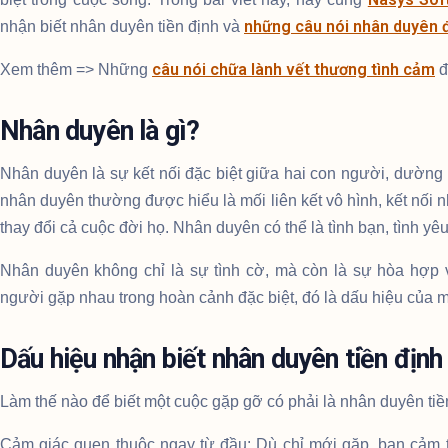
những câu nói nhân duyên 
nhận biết nhân duyên tiền định và
câu nói chữa lành vết thương tình cảm
Xem thêm => Những
đ
Nhân duyên là gì?
Nhân duyên là sự kết nối đặc biệt giữa hai con người, dườn
nhân duyên thường được hiểu là mối liên kết vô hình, kết nối
thay đổi cả cuộc đời họ. Nhân duyên có thể là tình bạn, tình y
Nhân duyên không chỉ là sự tình cờ, mà còn là sự hòa hợp về
người gặp nhau trong hoàn cảnh đặc biệt, đó là dấu hiệu của mộ
Dấu hiệu nhận biết nhân duyên tiền định
Làm thế nào để biết một cuộc gặp gỡ có phải là nhân duyên tiề
Cảm giác quen thuộc ngay từ đầu: Dù chỉ mới gặp, bạn cảm t