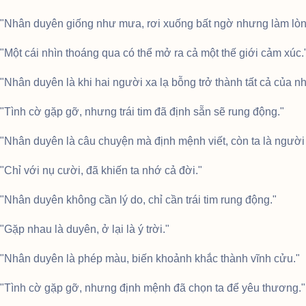
"Nhân duyên giống như mưa, rơi xuống bất ngờ nhưng làm lòng
"Một cái nhìn thoáng qua có thể mở ra cả một thế giới cảm xúc.
"Nhân duyên là khi hai người xa lạ bỗng trở thành tất cả của n
"Tình cờ gặp gỡ, nhưng trái tim đã định sẵn sẽ rung động."
"Nhân duyên là câu chuyện mà định mệnh viết, còn ta là người 
"Chỉ với nụ cười, đã khiến ta nhớ cả đời."
"Nhân duyên không cần lý do, chỉ cần trái tim rung động."
"Gặp nhau là duyên, ở lại là ý trời."
"Nhân duyên là phép màu, biến khoảnh khắc thành vĩnh cửu."
"Tình cờ gặp gỡ, nhưng định mệnh đã chọn ta để yêu thương."