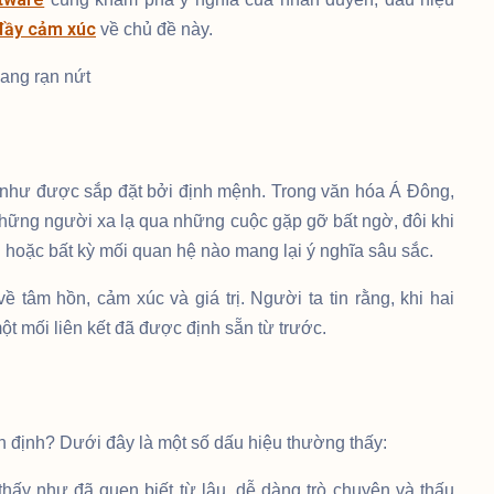
đầy cảm xúc
về chủ đề này.
ang rạn nứt
g như được sắp đặt bởi định mệnh. Trong văn hóa Á Đông,
 những người xa lạ qua những cuộc gặp gỡ bất ngờ, đôi khi
êu hoặc bất kỳ mối quan hệ nào mang lại ý nghĩa sâu sắc.
 tâm hồn, cảm xúc và giá trị. Người ta tin rằng, khi hai
t mối liên kết đã được định sẵn từ trước.
n định? Dưới đây là một số dấu hiệu thường thấy:
hấy như đã quen biết từ lâu, dễ dàng trò chuyện và thấu