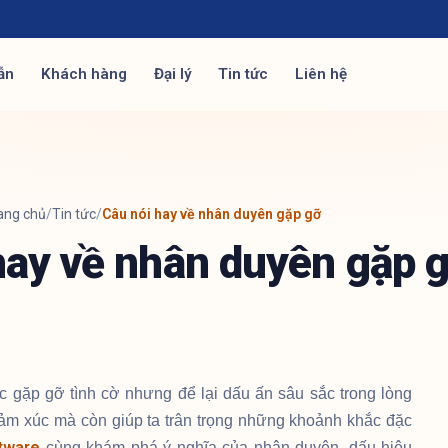
ẫn
Khách hàng
Đại lý
Tin tức
Liên hệ
ang chủ
/
Tin tức
/
Câu nói hay về nhân duyên gặp gỡ
hay về nhân duyên gặp 
c gặp gỡ tình cờ nhưng để lại dấu ấn sâu sắc trong lòng
ảm xúc mà còn giúp ta trân trọng những khoảnh khắc đặc
tware
cùng khám phá ý nghĩa của nhân duyên, dấu hiệu