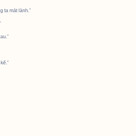
 ta mát lành."
"
hau."
kể."