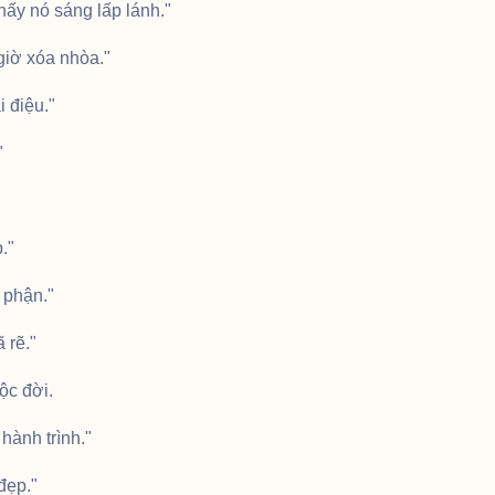
hấy nó sáng lấp lánh."
giờ xóa nhòa."
i điệu."
"
."
 phận."
 rẽ."
ộc đời.
hành trình."
đẹp."