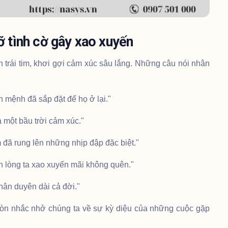
ỡ tình cờ gây xao xuyến
trái tim, khơi gợi cảm xúc sâu lắng. Những câu nói nhân
h mệnh đã sắp đặt để họ ở lại."
ả một bầu trời cảm xúc."
m đã rung lên những nhịp đập đặc biệt."
 lòng ta xao xuyến mãi không quên."
hân duyên dài cả đời."
còn nhắc nhở chúng ta về sự kỳ diệu của những cuộc gặp