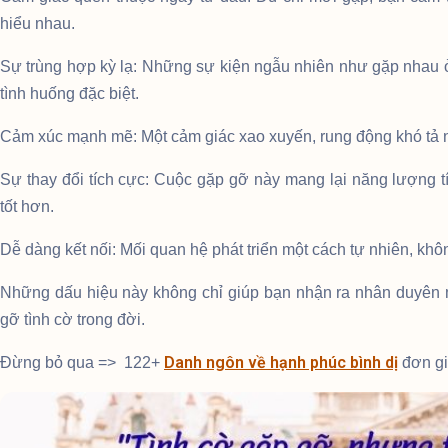
hiểu nhau.
Sự trùng hợp kỳ lạ: Những sự kiện ngẫu nhiên như gặp nhau ở
tình huống đặc biệt.
Cảm xúc mạnh mẽ: Một cảm giác xao xuyến, rung động khó tả n
Sự thay đổi tích cực: Cuộc gặp gỡ này mang lại năng lượng t
tốt hơn.
Dễ dàng kết nối: Mối quan hệ phát triển một cách tự nhiên, kh
Những dấu hiệu này không chỉ giúp bạn nhận ra nhân duyên 
gỡ tình cờ trong đời.
Danh ngôn về hạnh phúc bình dị
Đừng bỏ qua =>
122+
đơn gi