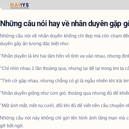
Những câu nói hay về nhân duyên gặp g
Những câu nói về nhân duyên không chỉ đẹp mà còn chạm đến 
duyên gây ấn tượng đặc biệt như:
"Nhân duyên là khi hai tâm hồn vô tình va vào nhau, nhưng địn
"Chỉ nhìn nhau 1 lần thoáng qua, nhưng lại để lại trong tim ta c
"Tình cờ gặp nhau, nhưng chẳng có gì là ngẫu nhiên khi trái ti
"Nhân duyên giống như cơn gió, thoảng qua nhưng đủ để khiến
"Một ánh mắt, một nụ cười, đôi khi đủ để viết nên câu chuyện n
Những câu nói này không chỉ gợi lên hình ảnh lãng mạn mà 
gỡ bất ngờ.