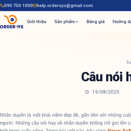
090 750 1000
help.ordersys@gmail.com
Giới thiệu
Sản phẩm
Bảng giá
Hướng d
Tr
Câu nói 
19/08/2025
Nhân duyên là một khái niệm đẹp đẽ, gắn liền với những cuộ
người. Những câu nói hay về nhân duyên không chỉ gợi lên c
Nasys Sof
biệt trong cuộc sống. Trong bài viết này, hãy cùng