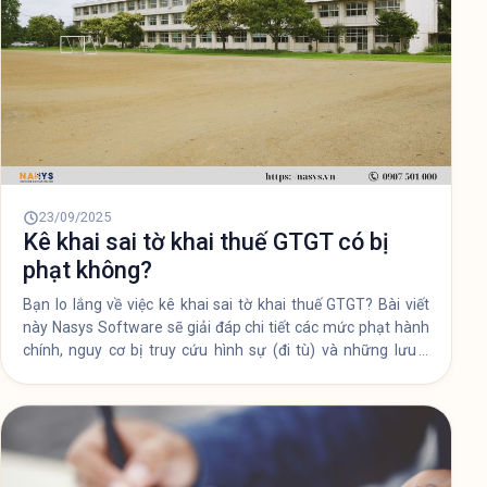
23/09/2025
Kê khai sai tờ khai thuế GTGT có bị
phạt không?
Bạn lo lắng về việc kê khai sai tờ khai thuế GTGT? Bài viết
này Nasys Software sẽ giải đáp chi tiết các mức phạt hành
chính, nguy cơ bị truy cứu hình sự (đi tù) và những lưu ý
quan trọng để bạn kê khai đúng và đủ, tránh rủi ro pháp lý
không đáng có.