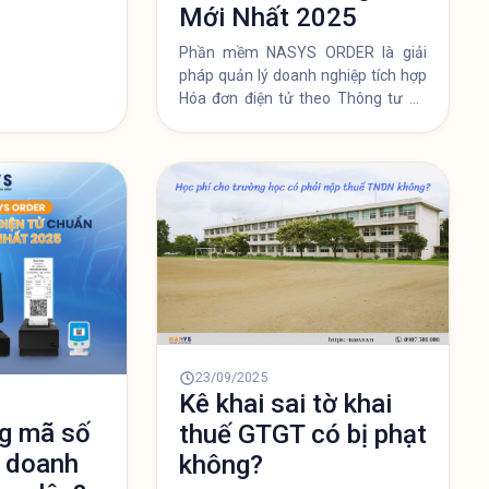
Mới Nhất 2025
hiện hành).
Phần mềm NASYS ORDER là giải
pháp quản lý doanh nghiệp tích hợp
Hóa đơn điện tử theo Thông tư 78
hỗ trợ chuyển đổi số nhanh chóng.
23/09/2025
Kê khai sai tờ khai
g mã số
thuế GTGT có bị phạt
h doanh
không?