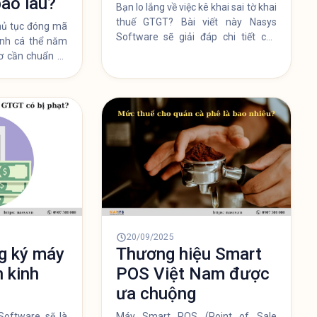
bao lâu?
Bạn lo lắng về việc kê khai sai tờ khai
thuế GTGT? Bài viết này Nasys
thủ tục đóng mã
Software sẽ giải đáp chi tiết các
anh cá thể năm
mức phạt hành chính, nguy cơ bị
ơ cần chuẩn bị,
truy cứu hình sự (đi tù) và những lưu
 quy trình thực
ý quan trọng để bạn kê khai đúng và
iệu có thể làm
đủ, tránh rủi ro pháp lý không đáng
có.
20/09/2025
g ký máy
Thương hiệu Smart
 kinh
POS Việt Nam được
ưa chuộng
Software sẽ là
Máy Smart POS (Point of Sale