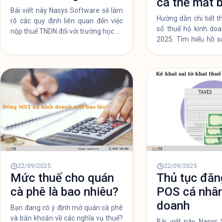
cá thể mất 
Bài viết này Nasys Software sẽ làm
Hướng dẫn chi tiết 
rõ các quy định liên quan đến việc
số thuế hộ kinh do
nộp thuế TNDN đối với trường học có
2025. Tìm hiểu hồ s
hay không, tỷ lệ nộp bao nhiêu phần
thời gian hoàn tất,
trăm, cách kê khai và những lưu ý
hiện và giải đáp l
cần thiết.
online được không.
22/09/2025
22/09/2025
Mức thuế cho quán
Thủ tục đăn
cà phê là bao nhiêu?
POS cá nhân
doanh
Bạn đang có ý định mở quán cà phê
và băn khoăn về các nghĩa vụ thuế?
Bài viết này Nasys 