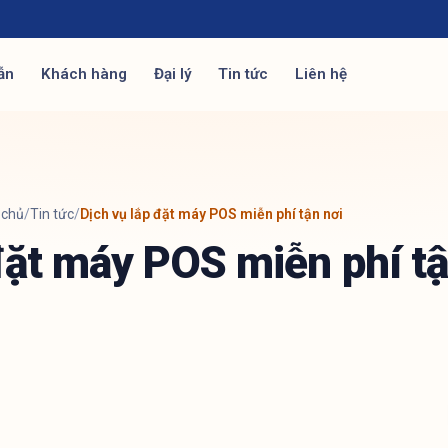
ẫn
Khách hàng
Đại lý
Tin tức
Liên hệ
 chủ
/
Tin tức
/
Dịch vụ lắp đặt máy POS miễn phí tận nơi
đặt máy POS miễn phí tậ