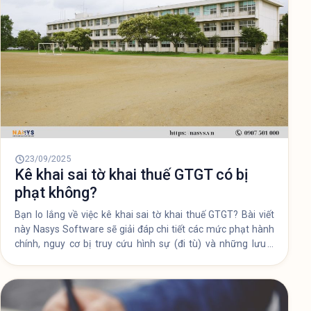
23/09/2025
Kê khai sai tờ khai thuế GTGT có bị
phạt không?
Bạn lo lắng về việc kê khai sai tờ khai thuế GTGT? Bài viết
này Nasys Software sẽ giải đáp chi tiết các mức phạt hành
chính, nguy cơ bị truy cứu hình sự (đi tù) và những lưu ý
quan trọng để bạn kê khai đúng và đủ, tránh rủi ro pháp lý
không đáng có.