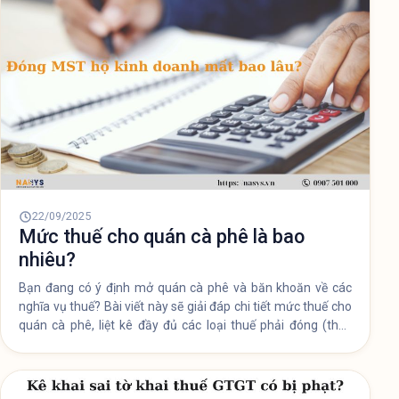
22/09/2025
Mức thuế cho quán cà phê là bao
nhiêu?
Bạn đang có ý định mở quán cà phê và băn khoăn về các
nghĩa vụ thuế? Bài viết này sẽ giải đáp chi tiết mức thuế cho
quán cà phê, liệt kê đầy đủ các loại thuế phải đóng (thuế
môn bài, GTGT, TNCN) và những lưu ý quan trọng giúp bạn
tuân thủ đúng pháp luật.