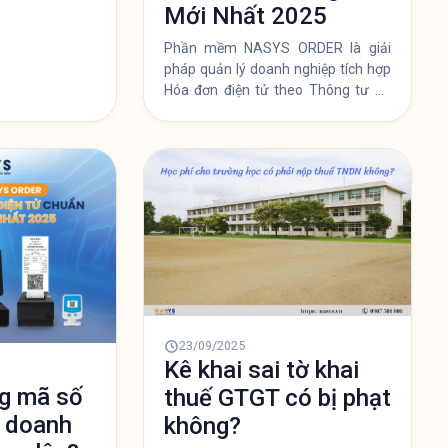
Mới Nhất 2025
hiện hành).
Phần mềm NASYS ORDER là giải
pháp quản lý doanh nghiệp tích hợp
Hóa đơn điện tử theo Thông tư 78
hỗ trợ chuyển đổi số nhanh chóng.
23/09/2025
Kê khai sai tờ khai
g mã số
thuế GTGT có bị phạt
h doanh
không?