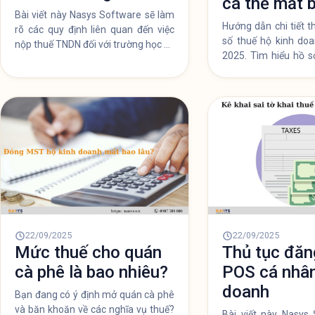
cá thể mất 
Bài viết này Nasys Software sẽ làm
Hướng dẫn chi tiết 
rõ các quy định liên quan đến việc
số thuế hộ kinh do
nộp thuế TNDN đối với trường học có
2025. Tìm hiểu hồ s
hay không, tỷ lệ nộp bao nhiêu phần
thời gian hoàn tất,
trăm, cách kê khai và những lưu ý
hiện và giải đáp l
cần thiết.
online được không.
22/09/2025
22/09/2025
Mức thuế cho quán
Thủ tục đăn
cà phê là bao nhiêu?
POS cá nhân
doanh
Bạn đang có ý định mở quán cà phê
và băn khoăn về các nghĩa vụ thuế?
Bài viết này Nasys 