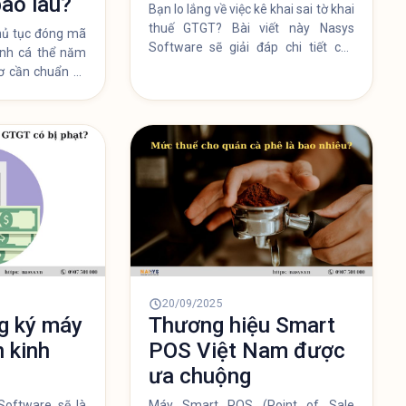
bao lâu?
Bạn lo lắng về việc kê khai sai tờ khai
thuế GTGT? Bài viết này Nasys
thủ tục đóng mã
Software sẽ giải đáp chi tiết các
anh cá thể năm
mức phạt hành chính, nguy cơ bị
ơ cần chuẩn bị,
truy cứu hình sự (đi tù) và những lưu
 quy trình thực
ý quan trọng để bạn kê khai đúng và
iệu có thể làm
đủ, tránh rủi ro pháp lý không đáng
có.
20/09/2025
g ký máy
Thương hiệu Smart
 kinh
POS Việt Nam được
ưa chuộng
Software sẽ là
Máy Smart POS (Point of Sale