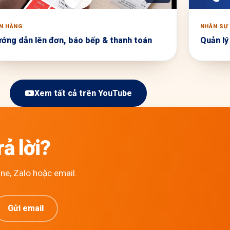
N HÀNG
NHÂN SỰ
ớng dẫn lên đơn, báo bếp & thanh toán
Quản lý
Xem tất cả trên YouTube
ả lời?
ne, Zalo hoặc email.
Gửi email