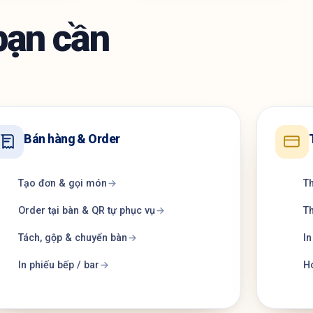
bạn cần
Bán hàng & Order
Tạo đơn & gọi món
Th
Order tại bàn & QR tự phục vụ
Th
Tách, gộp & chuyển bàn
I
In phiếu bếp / bar
Hó