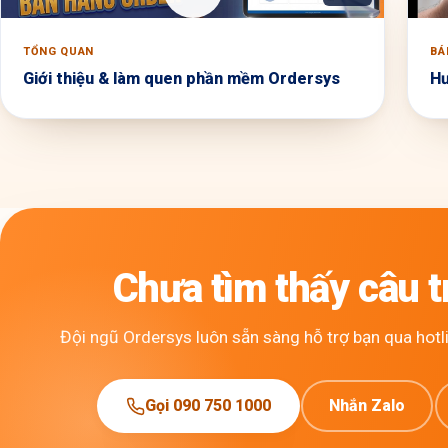
TỔNG QUAN
BÁ
Giới thiệu & làm quen phần mềm Ordersys
Hư
Chưa tìm thấy câu tr
Đội ngũ Ordersys luôn sẵn sàng hỗ trợ bạn qua hotli
Gọi 090 750 1000
Nhắn Zalo