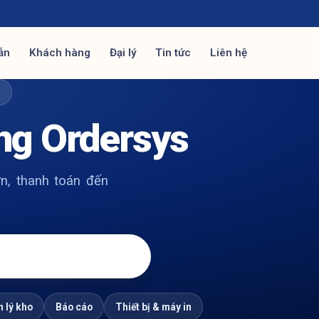
ẫn
Khách hàng
Đại lý
Tin tức
Liên hệ
Ợ
ng Ordersys
n, thanh toán đến
 lý kho
Báo cáo
Thiết bị & máy in