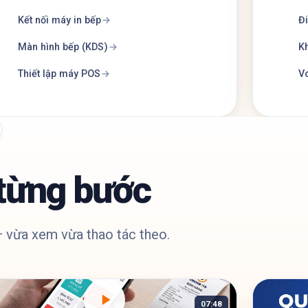
Kết nối máy in bếp
Đi
Màn hình bếp (KDS)
Kh
Thiết lập máy POS
Vo
từng bước
 vừa xem vừa thao tác theo.
07:48