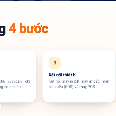
ng
4 bước
3
Kết nối thiết bị
hu vực/bàn, chi
Kết nối máy in bill, máy in bếp, màn
g tin cơ bản.
hình bếp (KDS) và máy POS.