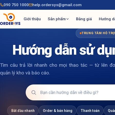
090 750 1000
help.ordersys@gmail.com
Giới thiệu
Sản phẩm
Bảng giá
Hướng d
TRUNG TÂM HỖ TR
Hướng dẫn sử dụ
Tìm câu trả lời nhanh cho mọi thao tác — từ lên đơ
quản lý kho và báo cáo.
Bắt đầu nhanh
Order & bán hàng
Thanh toán
Quản