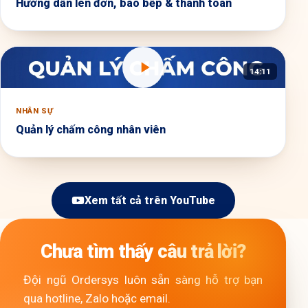
Hướng dẫn lên đơn, báo bếp & thanh toán
14:11
NHÂN SỰ
Quản lý chấm công nhân viên
Xem tất cả trên YouTube
Chưa tìm thấy câu trả lời?
Đội ngũ Ordersys luôn sẵn sàng hỗ trợ bạn
qua hotline, Zalo hoặc email.