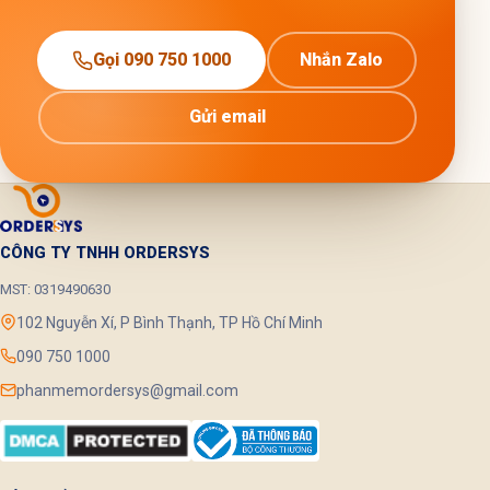
Gọi 090 750 1000
Nhắn Zalo
Gửi email
CÔNG TY TNHH ORDERSYS
MST: 0319490630
102 Nguyễn Xí, P Bình Thạnh, TP Hồ Chí Minh
090 750 1000
phanmemordersys@gmail.com