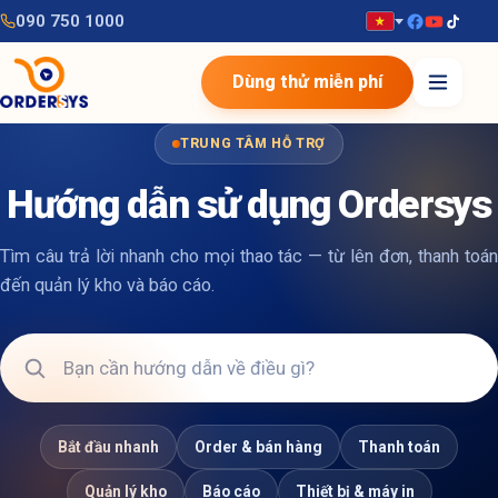
090 750 1000
Dùng thử miễn phí
TRUNG TÂM HỖ TRỢ
Hướng dẫn sử dụng Ordersys
Tìm câu trả lời nhanh cho mọi thao tác — từ lên đơn, thanh toán
đến quản lý kho và báo cáo.
Bắt đầu nhanh
Order & bán hàng
Thanh toán
Quản lý kho
Báo cáo
Thiết bị & máy in