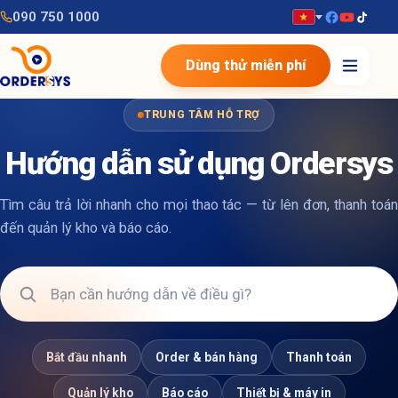
090 750 1000
Dùng thử miễn phí
TRUNG TÂM HỖ TRỢ
Hướng dẫn sử dụng Ordersys
Tìm câu trả lời nhanh cho mọi thao tác — từ lên đơn, thanh toán
đến quản lý kho và báo cáo.
Bắt đầu nhanh
Order & bán hàng
Thanh toán
Quản lý kho
Báo cáo
Thiết bị & máy in