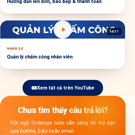
Hướng dẫn lên đơn, báo bếp & thanh toán
14:11
NHÂN SỰ
Quản lý chấm công nhân viên
Xem tất cả trên YouTube
Chưa tìm thấy câu trả lời?
Đội ngũ Ordersys luôn sẵn sàng hỗ trợ bạn
qua hotline, Zalo hoặc email.