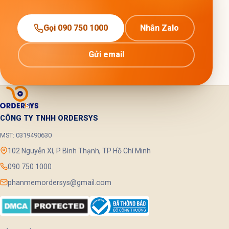
Gọi 090 750 1000
Nhắn Zalo
Gửi email
CÔNG TY TNHH ORDERSYS
MST: 0319490630
102 Nguyễn Xí, P Bình Thạnh, TP Hồ Chí Minh
090 750 1000
phanmemordersys@gmail.com