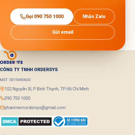
Gọi 090 750 1000
Nhắn Zalo
Gửi email
CÔNG TY TNHH ORDERSYS
MST: 0319490630
102 Nguyễn Xí, P Bình Thạnh, TP Hồ Chí Minh
090 750 1000
phanmemordersys@gmail.com