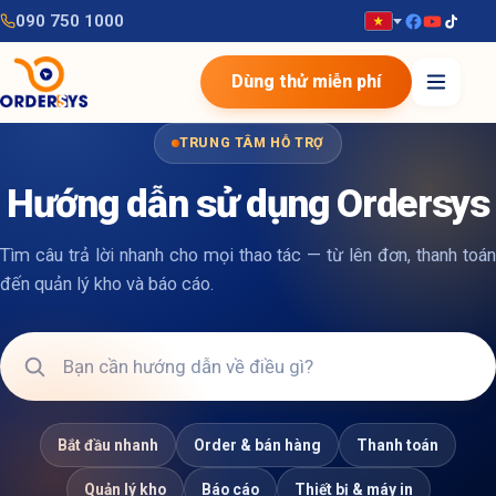
090 750 1000
Dùng thử miễn phí
TRUNG TÂM HỖ TRỢ
Hướng dẫn sử dụng Ordersys
Tìm câu trả lời nhanh cho mọi thao tác — từ lên đơn, thanh toán
đến quản lý kho và báo cáo.
Bắt đầu nhanh
Order & bán hàng
Thanh toán
Quản lý kho
Báo cáo
Thiết bị & máy in