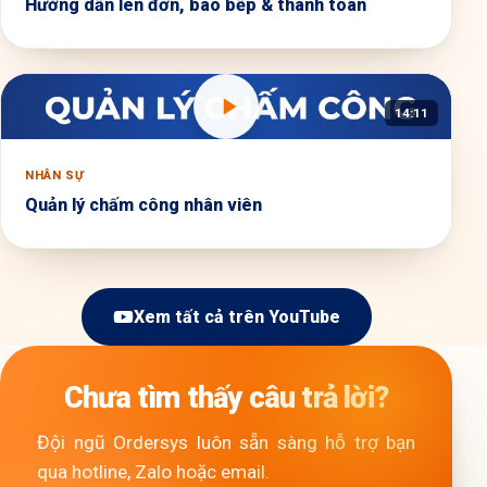
Hướng dẫn lên đơn, báo bếp & thanh toán
14:11
NHÂN SỰ
Quản lý chấm công nhân viên
Xem tất cả trên YouTube
Chưa tìm thấy câu trả lời?
Đội ngũ Ordersys luôn sẵn sàng hỗ trợ bạn
qua hotline, Zalo hoặc email.