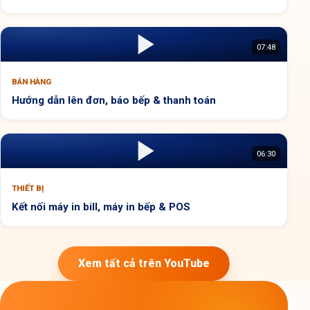
07:48
BÁN HÀNG
Hướng dẫn lên đơn, báo bếp & thanh toán
06:30
THIẾT BỊ
Kết nối máy in bill, máy in bếp & POS
Xem tất cả trên YouTube