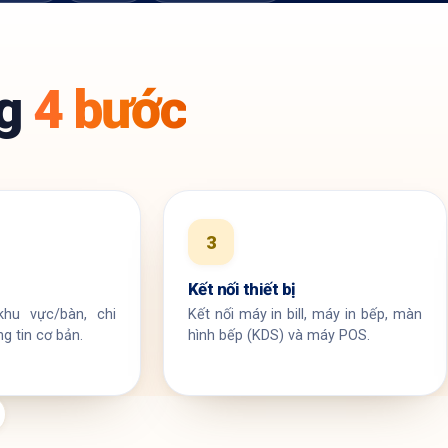
ng
4 bước
3
Kết nối thiết bị
hu vực/bàn, chi
Kết nối máy in bill, máy in bếp, màn
g tin cơ bản.
hình bếp (KDS) và máy POS.