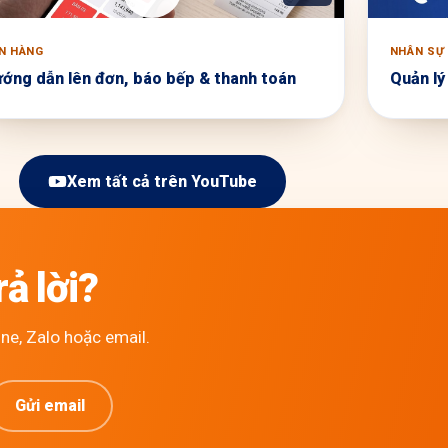
N HÀNG
NHÂN SỰ
ớng dẫn lên đơn, báo bếp & thanh toán
Quản lý
Xem tất cả trên YouTube
ả lời?
ne, Zalo hoặc email.
Gửi email