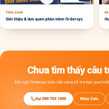
TỔNG QUAN
BÁ
Giới thiệu & làm quen phần mềm Ordersys
Hư
Chưa tìm thấy câu tr
Đội ngũ Ordersys luôn sẵn sàng hỗ trợ bạn qua hotli
Gọi 090 750 1000
Nhắn Zalo