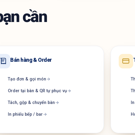
bạn cần
Bán hàng & Order
Tạo đơn & gọi món
Th
Order tại bàn & QR tự phục vụ
Th
Tách, gộp & chuyển bàn
I
In phiếu bếp / bar
Hó