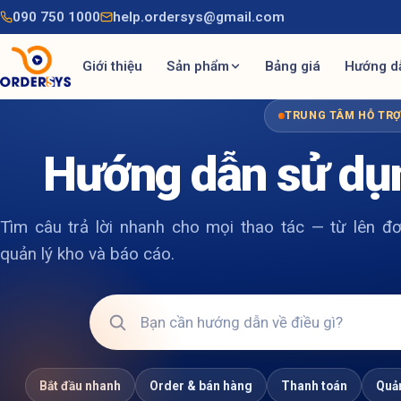
090 750 1000
help.ordersys@gmail.com
Giới thiệu
Sản phẩm
Bảng giá
Hướng d
TRUNG TÂM HỖ TR
Hướng dẫn sử dụ
Tìm câu trả lời nhanh cho mọi thao tác — từ lên đơ
quản lý kho và báo cáo.
Bắt đầu nhanh
Order & bán hàng
Thanh toán
Quản