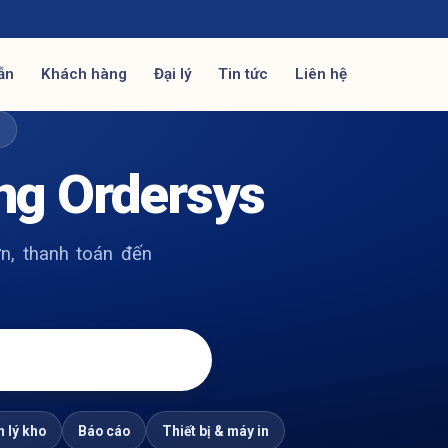
ẫn
Khách hàng
Đại lý
Tin tức
Liên hệ
Ợ
ng Ordersys
n, thanh toán đến
 lý kho
Báo cáo
Thiết bị & máy in