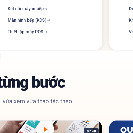
Kết nối máy in bếp
Đi
Màn hình bếp (KDS)
Kh
Thiết lập máy POS
Vo
từng bước
 vừa xem vừa thao tác theo.
07:48