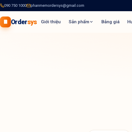
090 750 1000
phanmemordersys@gmail.com
Order
sys
Giới thiệu
Sản phẩm
Bảng giá
H