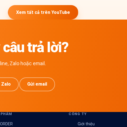
Xem tất cả trên YouTube
câu trả lời?
ine, Zalo hoặc email.
 Zalo
Gửi email
 PHẨM
CÔNG TY
ORDER
Giới thiệu