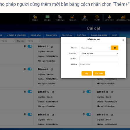
cho phép người dùng thêm mới bàn bằng cách nhấn chọn “Thêm+”