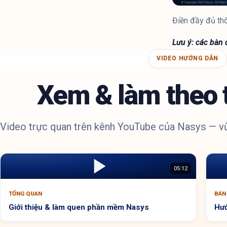
Điền đầy đủ thô
Lưu ý: các bàn
VIDEO HƯỚNG DẪN
Xem & làm theo 
Video trực quan trên kênh YouTube của Nasys — vừ
05:12
TỔNG QUAN
BÁN
Giới thiệu & làm quen phần mềm Nasys
Hướ