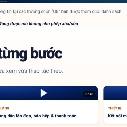
ng tin tại các trường chọn “Ok” bàn được thêm cuối danh sách.
 đang được mở không cho phép xóa/sửa
từng bước
a xem vừa thao tác theo.
07:48
 HÀNG
THIẾT BỊ
ng dẫn lên đơn, báo bếp & thanh toán
Kết nối m