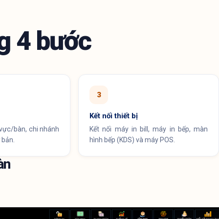
g 4 bước
3
Kết nối thiết bị
vực/bàn, chi nhánh
Kết nối máy in bill, máy in bếp, màn
 bản.
hình bếp (KDS) và máy POS.
àn