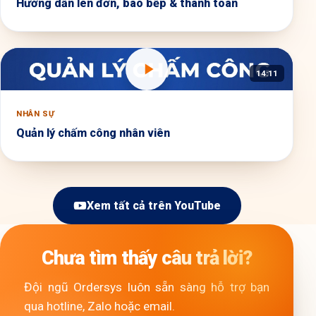
Hướng dẫn lên đơn, báo bếp & thanh toán
14:11
NHÂN SỰ
Quản lý chấm công nhân viên
Xem tất cả trên YouTube
Chưa tìm thấy câu trả lời?
Đội ngũ Ordersys luôn sẵn sàng hỗ trợ bạn
qua hotline, Zalo hoặc email.