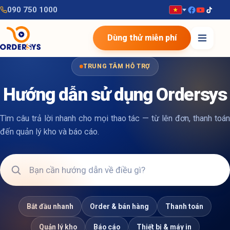
090 750 1000
Dùng thử miễn phí
TRUNG TÂM HỖ TRỢ
Hướng dẫn sử dụng Ordersys
Tìm câu trả lời nhanh cho mọi thao tác — từ lên đơn, thanh toán
đến quản lý kho và báo cáo.
Bắt đầu nhanh
Order & bán hàng
Thanh toán
Quản lý kho
Báo cáo
Thiết bị & máy in