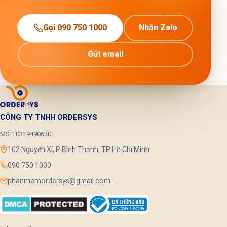
Gọi 090 750 1000
Nhắn Zalo
Gửi email
CÔNG TY TNHH ORDERSYS
MST: 0319490630
102 Nguyễn Xí, P Bình Thạnh, TP Hồ Chí Minh
090 750 1000
phanmemordersys@gmail.com