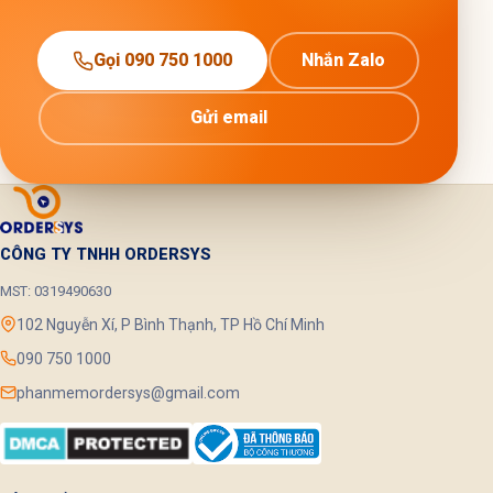
Gọi 090 750 1000
Nhắn Zalo
Gửi email
CÔNG TY TNHH ORDERSYS
MST: 0319490630
102 Nguyễn Xí, P Bình Thạnh, TP Hồ Chí Minh
090 750 1000
phanmemordersys@gmail.com