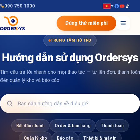
090 750 1000
Dùng thử miễn phí
TRUNG TÂM HỖ TRỢ
Hướng dẫn sử dụng Ordersys
Tìm câu trả lời nhanh cho mọi thao tác — từ lên đơn, thanh toán
đến quản lý kho và báo cáo.
Bắt đầu nhanh
Order & bán hàng
Thanh toán
Quản lý kho
Báo cáo
Thiết bị & máy in