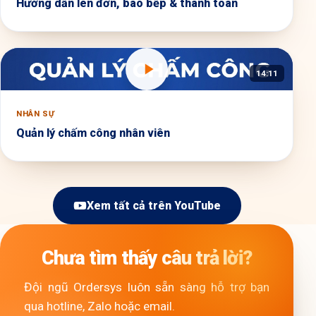
Hướng dẫn lên đơn, báo bếp & thanh toán
14:11
NHÂN SỰ
Quản lý chấm công nhân viên
Xem tất cả trên YouTube
Chưa tìm thấy câu trả lời?
Đội ngũ Ordersys luôn sẵn sàng hỗ trợ bạn
qua hotline, Zalo hoặc email.