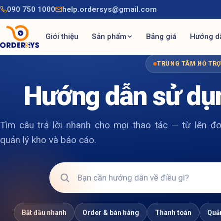
090 750 1000
help.ordersys@gmail.com
Giới thiệu
Sản phẩm
Bảng giá
Hướng d
TRUNG TÂM HỖ TR
Hướng dẫn sử dụ
Tìm câu trả lời nhanh cho mọi thao tác — từ lên đơ
quản lý kho và báo cáo.
Bắt đầu nhanh
Order & bán hàng
Thanh toán
Quản