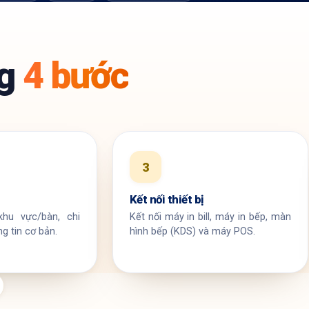
ng
4 bước
3
Kết nối thiết bị
hu vực/bàn, chi
Kết nối máy in bill, máy in bếp, màn
g tin cơ bản.
hình bếp (KDS) và máy POS.