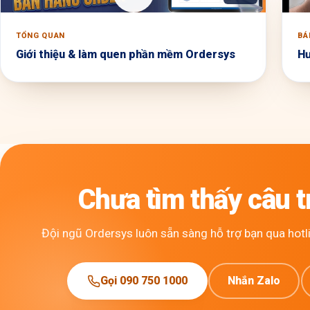
TỔNG QUAN
BÁ
Giới thiệu & làm quen phần mềm Ordersys
Hư
Chưa tìm thấy câu tr
Đội ngũ Ordersys luôn sẵn sàng hỗ trợ bạn qua hotli
Gọi 090 750 1000
Nhắn Zalo