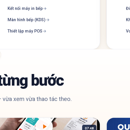
Kết nối máy in bếp
Đi
Màn hình bếp (KDS)
Kh
Thiết lập máy POS
Vo
từng bước
 vừa xem vừa thao tác theo.
07:48