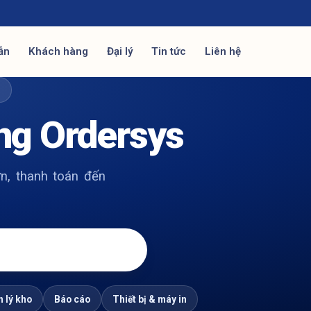
ẫn
Khách hàng
Đại lý
Tin tức
Liên hệ
Ợ
ng Ordersys
n, thanh toán đến
 lý kho
Báo cáo
Thiết bị & máy in