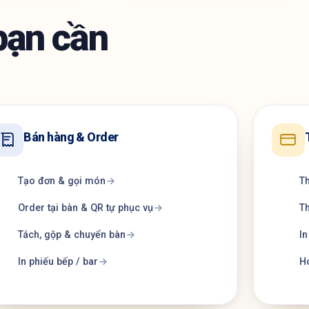
bạn cần
Bán hàng & Order
Tạo đơn & gọi món
Th
Order tại bàn & QR tự phục vụ
Th
Tách, gộp & chuyển bàn
I
In phiếu bếp / bar
Hó