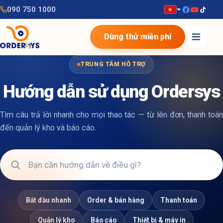
090 750 1000
Dùng thử miễn phí
TRUNG TÂM HỖ TRỢ
Hướng dẫn sử dụng Ordersys
Tìm câu trả lời nhanh cho mọi thao tác — từ lên đơn, thanh toán
đến quản lý kho và báo cáo.
Bắt đầu nhanh
Order & bán hàng
Thanh toán
Quản lý kho
Báo cáo
Thiết bị & máy in