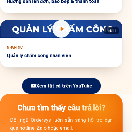
Hướng dẫn lên đơn, báo bếp & thanh toán
14:11
NHÂN SỰ
Quản lý chấm công nhân viên
Xem tất cả trên YouTube
Chưa tìm thấy câu trả lời?
Đội ngũ Ordersys luôn sẵn sàng hỗ trợ bạn
qua hotline, Zalo hoặc email.