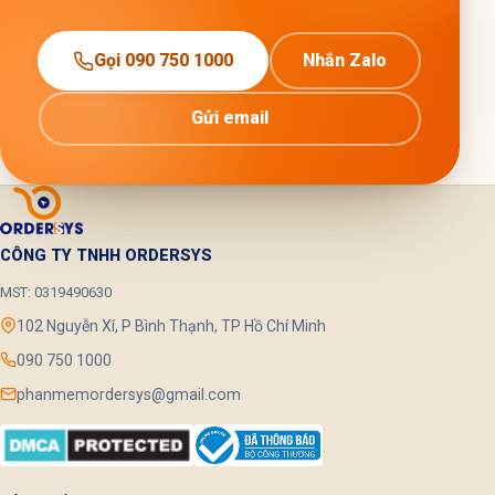
Gọi 090 750 1000
Nhắn Zalo
Gửi email
CÔNG TY TNHH ORDERSYS
MST: 0319490630
102 Nguyễn Xí, P Bình Thạnh, TP Hồ Chí Minh
090 750 1000
phanmemordersys@gmail.com